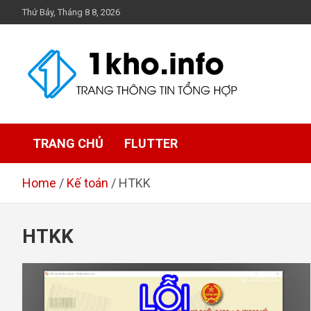
Skip
Thứ Bảy, Tháng 8 8, 2026
to
content
1Kho
Trang thông tin tổng hợp
TRANG CHỦ
FLUTTER
Home
Kế toán
HTKK
HTKK