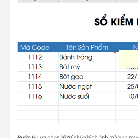
Bước 6
: Lựa chọn
Vị trí
chứa hình ảnh mà bạn mu