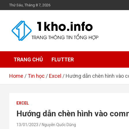
Skip
Thứ Sáu, Tháng 8 7, 2026
to
content
1Kho
Trang thông tin tổng hợp
TRANG CHỦ
FLUTTER
Home
Tin học
Excel
Hướng dẫn chèn hình vào c
EXCEL
Hướng dẫn chèn hình vào comm
13/01/2023
Nguyễn Quốc Dũng