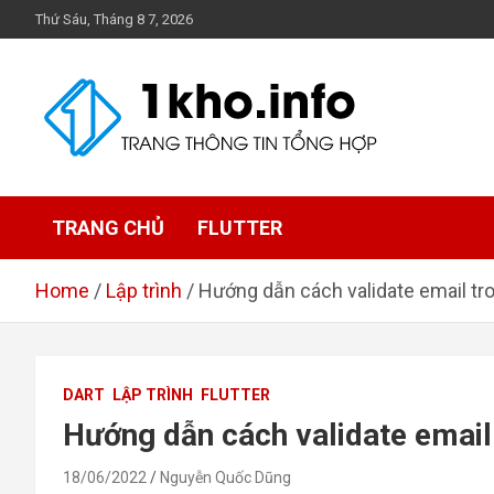
Skip
Thứ Sáu, Tháng 8 7, 2026
to
content
1Kho
Trang thông tin tổng hợp
TRANG CHỦ
FLUTTER
Home
Lập trình
Hướng dẫn cách validate email tr
DART
LẬP TRÌNH
FLUTTER
Hướng dẫn cách validate email
18/06/2022
Nguyễn Quốc Dũng