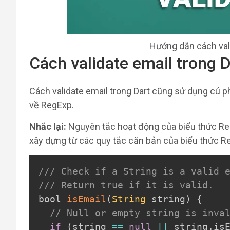
Hướng dẫn cách vali
Cách validate email trong D
Cách validate email trong Dart cũng sử dụng cú 
về RegExp.
Nhắc lại:
Nguyên tắc hoạt động của biểu thức Re
xây dựng từ các quy tắc căn bản của biểu thức R
/// Check if a String is a valid 
/// Return true if it is valid.
bool 
isEmail
(
String
 string
)
{
// Null or empty string is inva
if
(
string 
==
null
||
 string
.
is