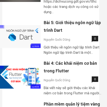
https://dichvucong.gdt.gov.vn/tthc
hoặc các trang dịch vụ công có sử
dụng…
Bài 5: Giới thiệu ngôn ngữ lập
trình Dart
0
Nguyễn Quốc Dũng
Giới thiệu về ngôn ngữ lập trình Dart
Ngôn ngữ lập trình Dart là một…
Bài 4: Các khái niệm cơ bản
trong Flutter
0
Nguyễn Quốc Dũng
Bài viết này sẽ giới thiệu các khái
niệm cơ bản trong Flutter mà người…
Phần mềm quản lý tiệm vàng