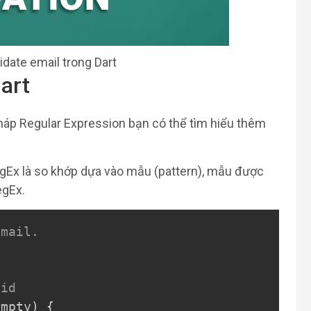
date email trong Dart
art
pháp Regular Expression bạn có thể tìm hiểu thêm
gEx là so khớp dựa vào mẫu (pattern), mẫu được
egEx.
Copy
email.
lid
Empty
)
{