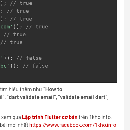
)
)
;
// true
)
;
// true
)
)
;
// true
.com'
)
)
;
// true
;
// true
// true
t'
)
)
;
// false
abc'
)
)
;
// false
 tìm hiểu thêm như “
How to
il
“, “
dart validate email
“, “
validate email dart
“,
hể xem qua
Lập trình Flutter cơ bản
trên 1kho.info.
 bài mới nhất
https://www.facebook.com/1kho.info