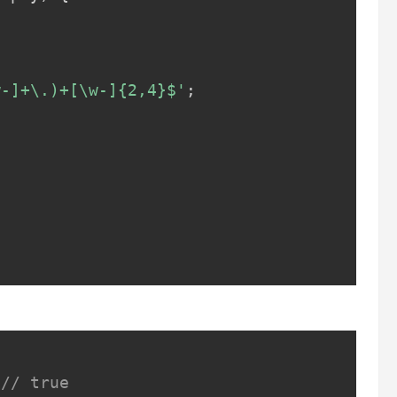
w-]+\.)+[\w-]{2,4}$'
;
Copy
// true