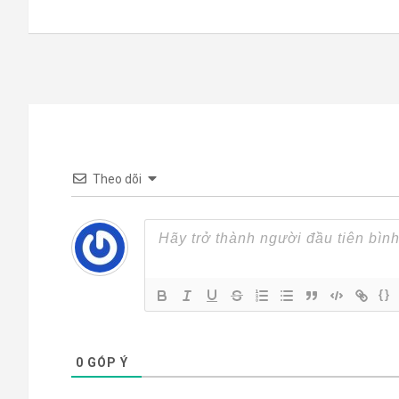
bài
viết
Theo dõi
{}
0
GÓP Ý