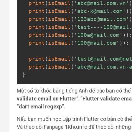
print
(
isEmail
(
'abc@mail.com.vn'
print
(
isEmail
(
'abc-x@mail.com'
)
print
(
isEmail
(
'123abc@mail.com'
print
(
isEmail
(
'test----100@mail
print
(
isEmail
(
'100a@mail.com'
)
)
print
(
isEmail
(
'100@mail.com'
)
)
;
print
(
isEmail
(
'test@mail.com@ne
print
(
isEmail
(
'abc@mail.com.vn-
}
Một số từ khóa bằng tiếng Anh để các bạn có thể
validate email on Flutter
“, “
Flutter validate ema
“
dart email regexp
“.
Nếu bạn muốn học Lập trình Flutter cơ bản có t
Và theo dõi Fanpage 1Kho.info để theo dõi những