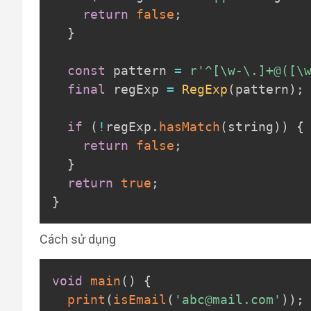
return
false
;
}
const
 pattern 
=
r'^[\w-\.]+@([\
final
 regExp 
=
RegExp
(
pattern
)
;
if
(
!
regExp
.
hasMatch
(
string
)
)
{
return
false
;
}
return
true
;
}
Cách sử dụng
void
main
(
)
{
print
(
isEmail
(
'abc@mail.com'
)
)
;