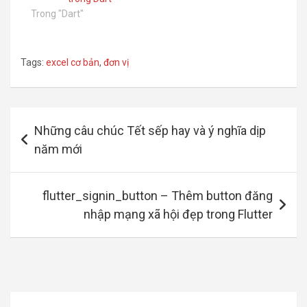
Trong "Dart"
Tags:
excel cơ bản
,
đơn vị
Điều
Những câu chúc Tết sếp hay và ý nghĩa dịp
hướng
năm mới
bài
viết
flutter_signin_button – Thêm button đăng
nhập mạng xã hội đẹp trong Flutter